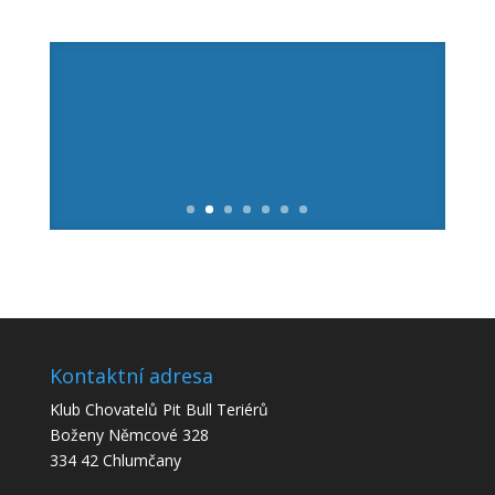
Držení psa na úvaze
Kontaktní adresa
Klub Chovatelů Pit Bull Teriérů
Boženy Němcové 328
334 42 Chlumčany