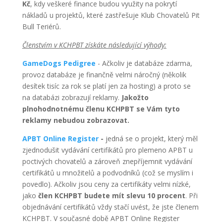
Kč
, kdy veškeré finance budou využity na pokrytí
nákladů u projektů, které zastřešuje Klub Chovatelů Pit
Bull Teriérů.
Členstvím v KCHPBT získáte následující výhody:
GameDogs Pedigree
- Ačkoliv je databáze zdarma,
provoz databáze je finančně velmi náročný (několik
desítek tisíc za rok se platí jen za hosting) a proto se
na databázi zobrazují reklamy.
Jakožto
plnohodnotnému členu KCHPBT se Vám tyto
reklamy nebudou zobrazovat.
APBT Online Register
-
jedná se o projekt, který měl
zjednodušit vydávání certifikátů pro plemeno APBT u
poctivých chovatelů a zároveň znepříjemnit vydávání
certifikátů u množitelů a podvodníků (což se myslím i
povedlo). Ačkoliv jsou ceny za certifikáty velmi nízké,
jako
člen KCHPBT budete mít slevu 10 procent
. Při
objednávání certifikátů vždy stačí uvést, že jste členem
KCHPBT. V současné době APBT Online Register